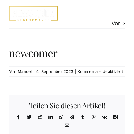
Zum
Inhalt
springen
Vor
newcomer
für
Von
Manuel
|
4. September 2023
|
Kommentare deaktiviert
newc
Teilen Sie diesen Artikel!
Facebook
Twitter
Reddit
LinkedIn
WhatsApp
Telegram
Tumblr
Pinterest
Vk
Xing
E-
Mail